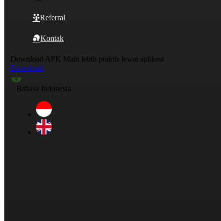
Referral
Kontak
Download APK
Main lebih praktis lewat aplikasi
Download
Bahasa Indonesia