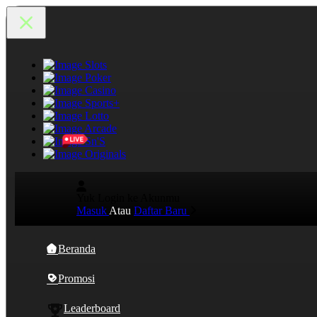
Slots
Poker
Casino
Sports+
Lotto
Arcade
Sn'S
Originals
Yuk Login ke Akunmu
Masuk
Atau
Daftar Baru
Beranda
Promosi
Leaderboard