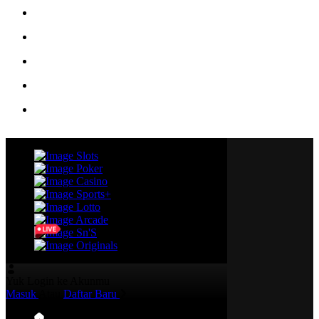
Beranda
Referral
Masuk
Promosi
Kontak
Slots
Poker
Casino
Sports+
Lotto
Arcade
Sn'S
Originals
Yuk Login ke Akunmu
Masuk
Atau
Daftar Baru