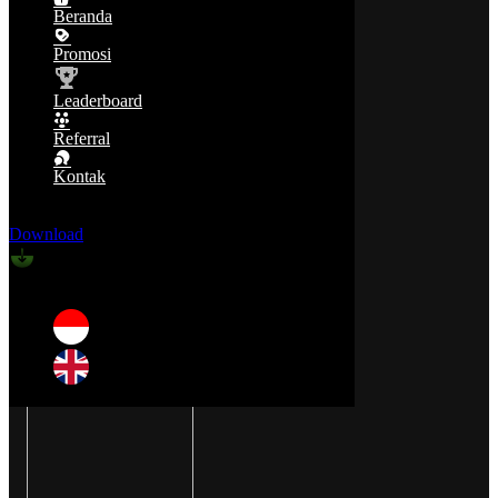
Beranda
Promosi
Leaderboard
Referral
Kontak
Download APK
Main lebih praktis lewat aplikasi
Download
Bahasa Indonesia