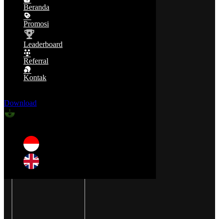
Beranda
Promosi
Leaderboard
Referral
Kontak
Download APK
Main lebih praktis lewat aplikasi
Download
Bahasa Indonesia