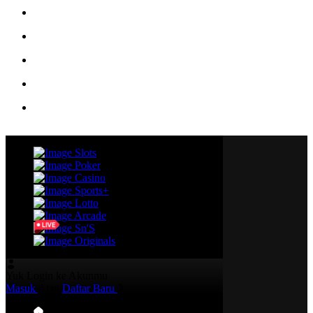
Beranda
Referral
Masuk
Promosi
Kontak
Slots
Poker
Casino
Sports+
Lotto
Arcade
Sn'S
Originals
Yuk Login ke Akunmu
Masuk
Atau
Daftar Baru