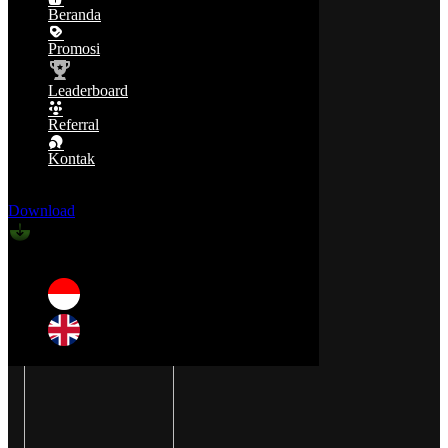
Beranda
Promosi
Leaderboard
Referral
Kontak
Download APK
Main lebih praktis lewat aplikasi
Download
Bahasa Indonesia