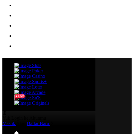
Beranda
Referral
Masuk
Promosi
Kontak
Slots
Poker
Casino
Sports+
Lotto
Arcade
Sn'S
Originals
Yuk Login ke Akunmu
Masuk
Atau
Daftar Baru