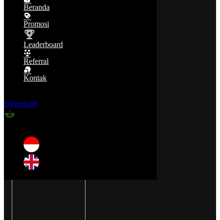
Beranda
Promosi
Leaderboard
Referral
Kontak
Download APK
Main lebih praktis lewat aplikasi
Download
Bahasa Indonesia