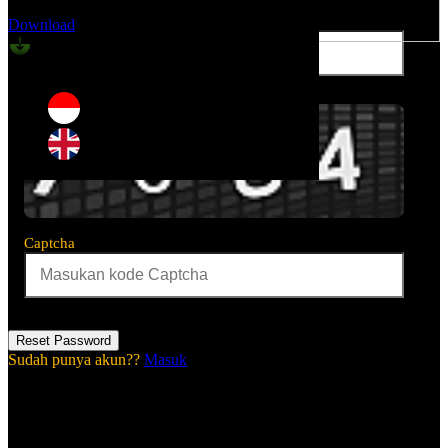
kamu yang berisi tautan untuk reset password
Download APK
Main lebih praktis lewat aplikasi
Username
Download
Bahasa Indonesia
Verifikasi Captcha
Captcha
Reset Password
Sudah punya akun??
Masuk